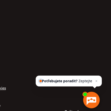
Potřebujete poradit?
Zeptejte
se našeho asis
kies
e