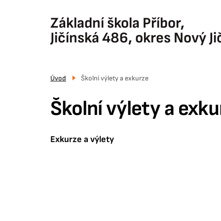
Přejít
k
Základní škola Příbor,
hlavnímu
Jičínská 486, okres Nový Ji
obsahu
Úvod
Školní výlety a exkurze
Školní výlety a exku
Exkurze a výlety