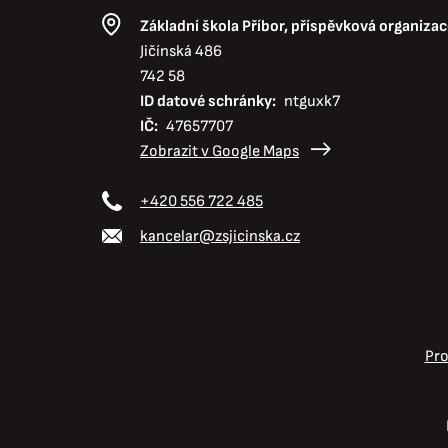
Základní škola Příbor, příspěvková organizac
Jičínská 486
742 58
ID datové schránky
ntguxk7
IČ
47657707
Zobrazit v Google Maps
+420 556 722 485
kancelar@zsjicinska.cz
Pro