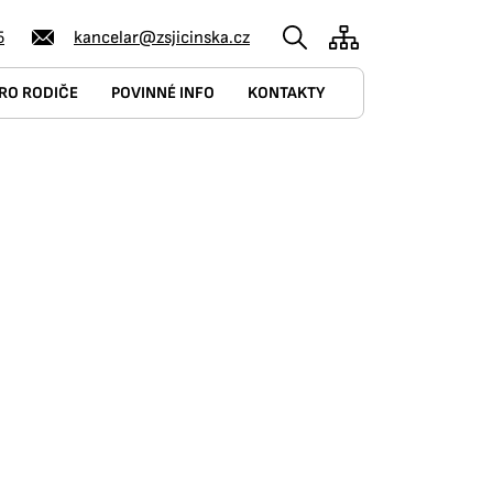
5
kancelar@zsjicinska.cz
RO RODIČE
POVINNÉ INFO
KONTAKTY