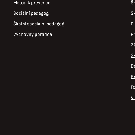
Metodik prevence
Š
Sociální pedagog
Š
Školní speciální pedagog
Pl
Výchovný poradce
Př
Zá
Šk
D
Kr
Fo
V