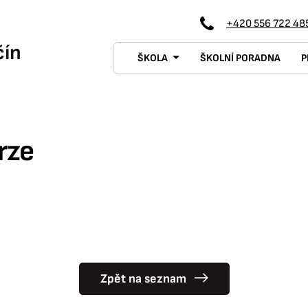
+420 556 722 48
čín
Menu
ŠKOLA
ŠKOLNÍ PORADNA
P
navigace
rze
Zpět na seznam