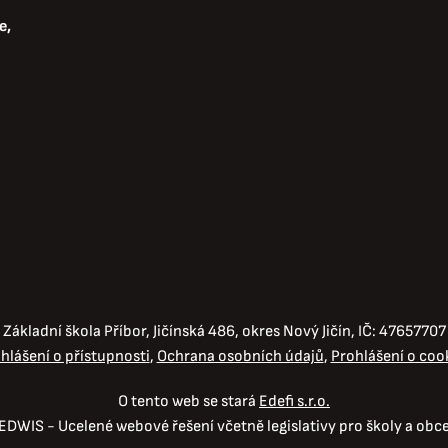
e
Základní škola Příbor, Jičínská 486, okres Nový Jičín, IČ: 47657707
hlášení o přístupnosti
Ochrana osobních údajů
Prohlášení o coo
O tento web se stará
Edefi s.r.o.
EDWIS -
Ucelené webové řešení včetně legislativy pro školy a obc