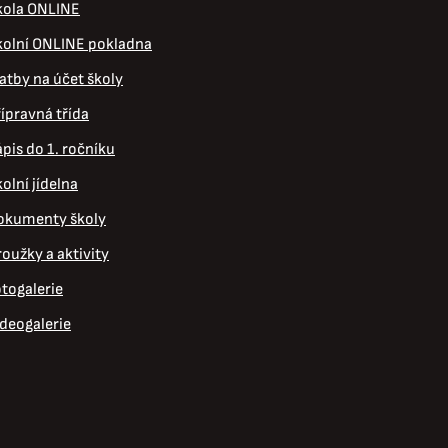
kola ONLINE
kolní ONLINE pokladna
atby na účet školy
ípravná třída
pis do 1. ročníku
olní jídelna
okumenty školy
oužky a aktivity
togalerie
ideogalerie